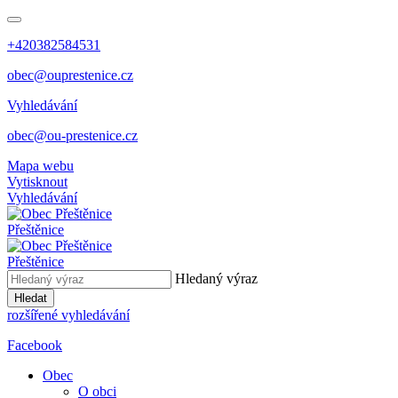
+420382584531
obec@ouprestenice.cz
Vyhledávání
obec@ou-prestenice.cz
Mapa webu
Vytisknout
Vyhledávání
Přeštěnice
Přeštěnice
Hledaný výraz
Hledat
rozšířené vyhledávání
Facebook
Obec
O obci