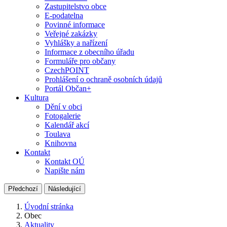
Zastupitelstvo obce
E-podatelna
Povinné informace
Veřejné zakázky
Vyhlášky a nařízení
Informace z obecního úřadu
Formuláře pro občany
CzechPOINT
Prohlášení o ochraně osobních údajů
Portál Občan+
Kultura
Dění v obci
Fotogalerie
Kalendář akcí
Toulava
Knihovna
Kontakt
Kontakt OÚ
Napište nám
Předchozí
Následující
Úvodní stránka
Obec
Aktuality