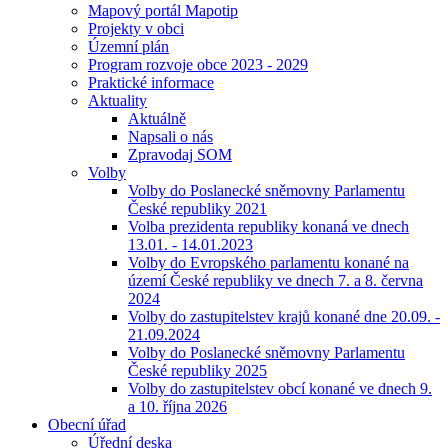
Mapový portál Mapotip
Projekty v obci
Územní plán
Program rozvoje obce 2023 - 2029
Praktické informace
Aktuality
Aktuálně
Napsali o nás
Zpravodaj SOM
Volby
Volby do Poslanecké sněmovny Parlamentu
České republiky 2021
Volba prezidenta republiky konaná ve dnech
13.01. - 14.01.2023
Volby do Evropského parlamentu konané na
území České republiky ve dnech 7. a 8. června
2024
Volby do zastupitelstev krajů konané dne 20.09. -
21.09.2024
Volby do Poslanecké sněmovny Parlamentu
České republiky 2025
Volby do zastupitelstev obcí konané ve dnech 9.
a 10. října 2026
Obecní úřad
Úřední deska