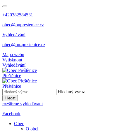
+420382584531
obec@ouprestenice.cz
Vyhledávání
obec@ou-prestenice.cz
Mapa webu
Vytisknout
Vyhledávání
Přeštěnice
Přeštěnice
Hledaný výraz
Hledat
rozšířené vyhledávání
Facebook
Obec
O obci