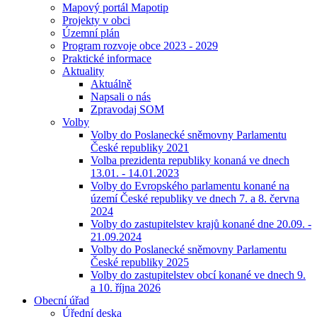
Mapový portál Mapotip
Projekty v obci
Územní plán
Program rozvoje obce 2023 - 2029
Praktické informace
Aktuality
Aktuálně
Napsali o nás
Zpravodaj SOM
Volby
Volby do Poslanecké sněmovny Parlamentu
České republiky 2021
Volba prezidenta republiky konaná ve dnech
13.01. - 14.01.2023
Volby do Evropského parlamentu konané na
území České republiky ve dnech 7. a 8. června
2024
Volby do zastupitelstev krajů konané dne 20.09. -
21.09.2024
Volby do Poslanecké sněmovny Parlamentu
České republiky 2025
Volby do zastupitelstev obcí konané ve dnech 9.
a 10. října 2026
Obecní úřad
Úřední deska