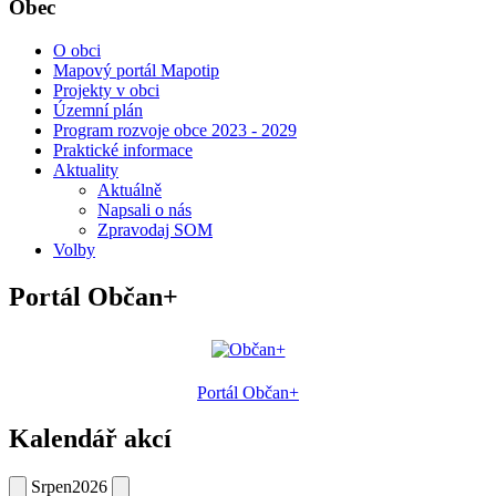
Obec
O obci
Mapový portál Mapotip
Projekty v obci
Územní plán
Program rozvoje obce 2023 - 2029
Praktické informace
Aktuality
Aktuálně
Napsali o nás
Zpravodaj SOM
Volby
Portál Občan+
Portál Občan+
Kalendář akcí
Srpen
2026