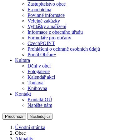
Zastupitelstvo obce
E-podatelna
Povinné informace
Veřejné zakázky
Vyhlášky a nařízení
Informace z obecního úřadu
Formuláře pro občany
CzechPOINT
Prohlášení o ochraně osobních údajů
Portál Občan+
Kultura
Dění v obci
Fotogalerie
Kalendář akcí
Toulava
Knihovna
Kontakt
Kontakt OÚ
Napište nám
Předchozí
Následující
Úvodní stránka
Obec
Aktuality