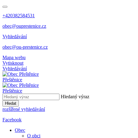
+420382584531
obec@ouprestenice.cz
Vyhledávání
obec@ou-prestenice.cz
Mapa webu
Vytisknout
Vyhledávání
Přeštěnice
Přeštěnice
Hledaný výraz
Hledat
rozšířené vyhledávání
Facebook
Obec
O obci