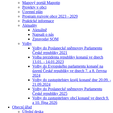
Mapový portál Mapotip
Projekty v obci
Územní plán
Program rozvoje obce 2023 - 2029
Praktické informace
Aktuality
Aktuálně
Napsali o nás
Zpravodaj SOM
Volby
Volby do Poslanecké sněmovny Parlamentu
České republiky 2021
Volba prezidenta republiky konaná ve dnech
13.01. - 14.01.2023
Volby do Evropského parlamentu konané na
území České republiky ve dnech 7. a 8. června
2024
Volby do zastupitelstev krajů konané dne 20.09. -
21.09.2024
Volby do Poslanecké sněmovny Parlamentu
České republiky 2025
Volby do zastupitelstev obcí konané ve dnech 9.
a 10. října 2026
Obecní úřad
Úřední deska