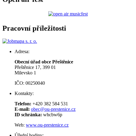
Pracovní příležitosti
Adresa:
Obecní úřad obce Přeštěnice
Přeštěnice 17, 399 01
Milevsko 1
IČO: 00250040
Kontakty:
Telefon:
+420 382 584 531
E-mail:
obec@ou-prestenice.cz
ID schránka:
whcbw6p
Web:
www.ou-prestenice.cz
Úřední hodiny: