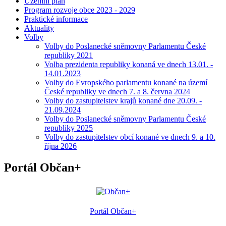
Územní plán
Program rozvoje obce 2023 - 2029
Praktické informace
Aktuality
Volby
Volby do Poslanecké sněmovny Parlamentu České
republiky 2021
Volba prezidenta republiky konaná ve dnech 13.01. -
14.01.2023
Volby do Evropského parlamentu konané na území
České republiky ve dnech 7. a 8. června 2024
Volby do zastupitelstev krajů konané dne 20.09. -
21.09.2024
Volby do Poslanecké sněmovny Parlamentu České
republiky 2025
Volby do zastupitelstev obcí konané ve dnech 9. a 10.
října 2026
Portál Občan+
Portál Občan+