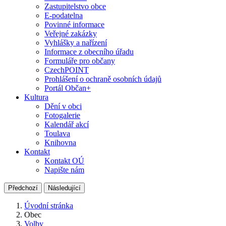
Zastupitelstvo obce
E-podatelna
Povinné informace
Veřejné zakázky
Vyhlášky a nařízení
Informace z obecního úřadu
Formuláře pro občany
CzechPOINT
Prohlášení o ochraně osobních údajů
Portál Občan+
Kultura
Dění v obci
Fotogalerie
Kalendář akcí
Toulava
Knihovna
Kontakt
Kontakt OÚ
Napište nám
Předchozí
Následující
Úvodní stránka
Obec
Volby