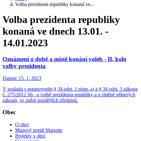
Volba prezidenta republiky konaná ve...
Volba prezidenta republiky
konaná ve dnech 13.01. -
14.01.2023
Oznámení o době a místě konání voleb - II. kolo
volby prezidenta
Datum:
15. 1. 2023
V souladu s ustanovením § 34 odst. 1 písm. a) a § 34 odst. 3 zákona
č. 275/2012 Sb., o volbě prezidenta republiky a o změně některých
zákonů, ve znění pozdějších předpisů.
Obec
O obci
Mapový portál Mapotip
Projekty v obci