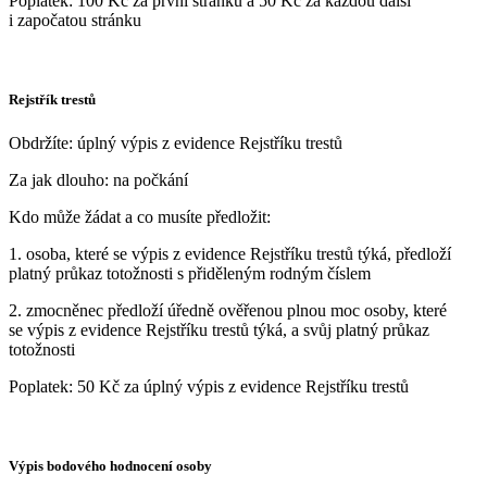
Poplatek: 100 Kč za první stránku a 50 Kč za každou další
i započatou stránku
Rejstřík trestů
Obdržíte: úplný výpis z evidence Rejstříku trestů
Za jak dlouho: na počkání
Kdo může žádat a co musíte předložit:
1. osoba, které se výpis z evidence Rejstříku trestů týká, předloží
platný průkaz totožnosti s přiděleným rodným číslem
2. zmocněnec předloží úředně ověřenou plnou moc osoby, které
se výpis z evidence Rejstříku trestů týká, a svůj platný průkaz
totožnosti
Poplatek: 50 Kč za úplný výpis z evidence Rejstříku trestů
Výpis bodového hodnocení osoby