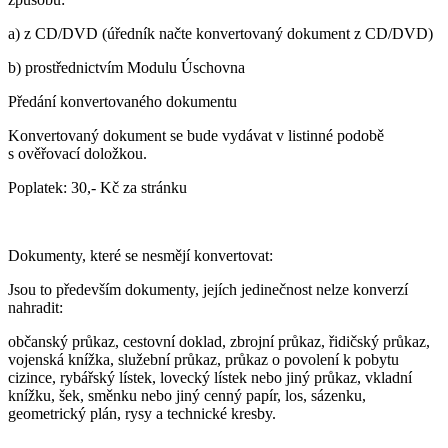
a) z CD/DVD (úředník načte konvertovaný dokument z CD/DVD)
b) prostřednictvím Modulu Úschovna
Předání konvertovaného dokumentu
Konvertovaný dokument se bude vydávat v listinné podobě
s ověřovací doložkou.
Poplatek: 30,- Kč za stránku
Dokumenty, které se nesmějí konvertovat:
Jsou to především dokumenty, jejích jedinečnost nelze konverzí
nahradit:
občanský průkaz, cestovní doklad, zbrojní průkaz, řidičský průkaz,
vojenská knížka, služební průkaz, průkaz o povolení k pobytu
cizince, rybářský lístek, lovecký lístek nebo jiný průkaz, vkladní
knížku, šek, směnku nebo jiný cenný papír, los, sázenku,
geometrický plán, rysy a technické kresby.