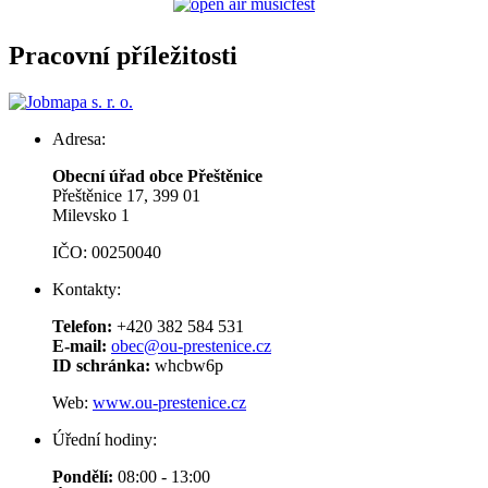
Pracovní příležitosti
Adresa:
Obecní úřad obce Přeštěnice
Přeštěnice 17, 399 01
Milevsko 1
IČO: 00250040
Kontakty:
Telefon:
+420 382 584 531
E-mail:
obec@ou-prestenice.cz
ID schránka:
whcbw6p
Web:
www.ou-prestenice.cz
Úřední hodiny:
Pondělí:
08:00 - 13:00