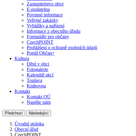
Zastupitelstvo obce
E-podatelna
Povinné informace
Veřejné zakázky
Vyhlášky a nařízení
Informace z obecního úřadu
Formuláře pro občany
CzechPOINT
Prohlášení o ochraně osobních údajů
Portál Občan+
Kultura
Dění v obci
Fotogalerie
Kalendář akcí
Toulava
Knihovna
Kontakt
Kontakt OÚ
Napište nám
Předchozí
Následující
Úvodní stránka
Obecní úřad
CzechPOINT