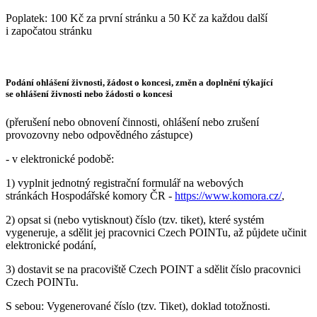
Poplatek: 100 Kč za první stránku a 50 Kč za každou další
i započatou stránku
Podání ohlášení živnosti, žádost o koncesi, změn a doplnění týkající
se ohlášení živnosti nebo žádosti o koncesi
(přerušení nebo obnovení činnosti, ohlášení nebo zrušení
provozovny nebo odpovědného zástupce)
- v elektronické podobě:
1) vyplnit jednotný registrační formulář na webových
stránkách Hospodářské komory ČR -
https://www.komora.cz/
,
2) opsat si (nebo vytisknout) číslo (tzv. tiket), které systém
vygeneruje, a sdělit jej pracovnici Czech POINTu, až půjdete učinit
elektronické podání,
3) dostavit se na pracoviště Czech POINT a sdělit číslo pracovnici
Czech POINTu.
S sebou: Vygenerované číslo (tzv. Tiket), doklad totožnosti.