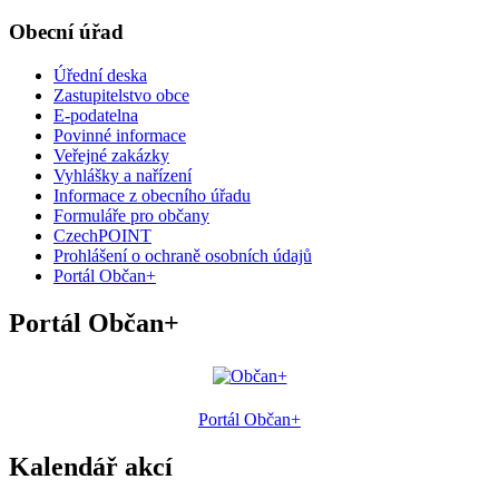
Obecní úřad
Úřední deska
Zastupitelstvo obce
E-podatelna
Povinné informace
Veřejné zakázky
Vyhlášky a nařízení
Informace z obecního úřadu
Formuláře pro občany
CzechPOINT
Prohlášení o ochraně osobních údajů
Portál Občan+
Portál Občan+
Portál Občan+
Kalendář akcí