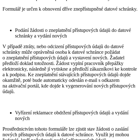
Formulář je určen k obnovení dříve znepřístupněné datové schránky.
Podání žádosti o zneplatnění přístupových údajů do datové
schránky a vydání nových
V případě ztráty, nebo odcizení přístupových údajů do datové
schránky může oprávněná osoba k datové schránce požádat
o zneplatnění přístupových údajů a vystavení nových. Žadatel
předloží doklad totožnosti. Žádost vyplní pracovník přepážky
elektronicky, následně jí vytiskne a předloží zákazníkovi ke kontrole
a k podpisu. Ke zneplatnění stávajících přístupových údajů dojde
okamžitě, poté bude automaticky odeslán e-mail s odkazem
na aktivační portál, kde dojde k vygenerování nových přístupových
údajů.
Vyřízení reklamace obdržení přístupových údajů a vydání
nových
Prostřednictvím tohoto formuláře lze zjistit stav žádosti o zaslání
nových přístupových údajů k datové schránce. Využít jej mohou