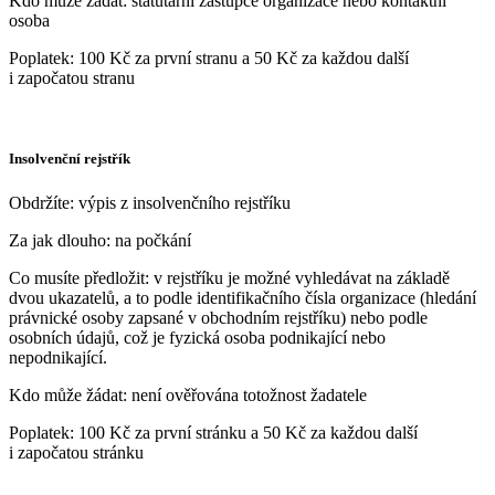
Kdo může žádat: statutární zástupce organizace nebo kontaktní
osoba
Poplatek: 100 Kč za první stranu a 50 Kč za každou další
i započatou stranu
Insolvenční rejstřík
Obdržíte: výpis z insolvenčního rejstříku
Za jak dlouho: na počkání
Co musíte předložit: v rejstříku je možné vyhledávat na základě
dvou ukazatelů, a to podle identifikačního čísla organizace (hledání
právnické osoby zapsané v obchodním rejstříku) nebo podle
osobních údajů, což je fyzická osoba podnikající nebo
nepodnikající.
Kdo může žádat: není ověřována totožnost žadatele
Poplatek: 100 Kč za první stránku a 50 Kč za každou další
i započatou stránku