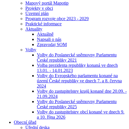
Mapový portál Mapotip
Projekty v obci
Územní plán
Program rozvoje obce 2023 - 2029
Praktické informace
Aktuality
Aktuálně
Napsali o nás
Zpravodaj SOM
Volby
Volby do Poslanecké sněmovny Parlamentu
České republiky 2021
Volba prezidenta republiky konaná ve dnech
13.01. - 14.01.2023
Volby do Evropského parlamentu konané na
území České republiky ve dnech 7. a 8. června
2024
Volby do zastupitelstev krajů konané dne 20.09. -
21.09.2024
Volby do Poslanecké sněmovny Parlamentu
České republiky 2025
Volby do zastupitelstev obcí konané ve dnech 9.
a 10. října 2026
Obecní úřad
Úřední deska