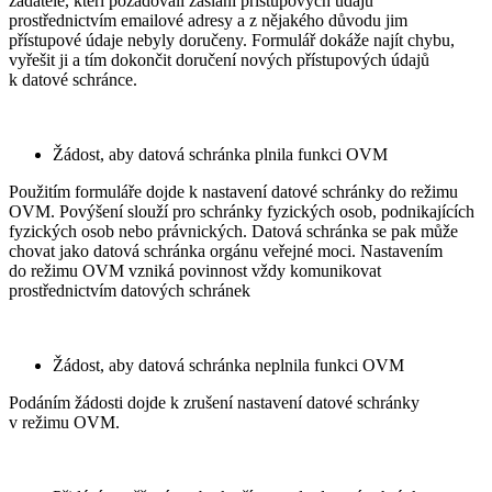
žadatelé, kteří požadovali zaslání přístupových údajů
prostřednictvím emailové adresy a z nějakého důvodu jim
přístupové údaje nebyly doručeny. Formulář dokáže najít chybu,
vyřešit ji a tím dokončit doručení nových přístupových údajů
k datové schránce.
Žádost, aby datová schránka plnila funkci OVM
Použitím formuláře dojde k nastavení datové schránky do režimu
OVM. Povýšení slouží pro schránky fyzických osob, podnikajících
fyzických osob nebo právnických. Datová schránka se pak může
chovat jako datová schránka orgánu veřejné moci. Nastavením
do režimu OVM vzniká povinnost vždy komunikovat
prostřednictvím datových schránek
Žádost, aby datová schránka neplnila funkci OVM
Podáním žádosti dojde k zrušení nastavení datové schránky
v režimu OVM.