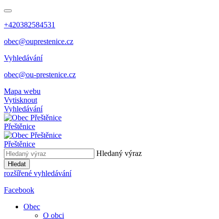
+420382584531
obec@ouprestenice.cz
Vyhledávání
obec@ou-prestenice.cz
Mapa webu
Vytisknout
Vyhledávání
Přeštěnice
Přeštěnice
Hledaný výraz
Hledat
rozšířené vyhledávání
Facebook
Obec
O obci