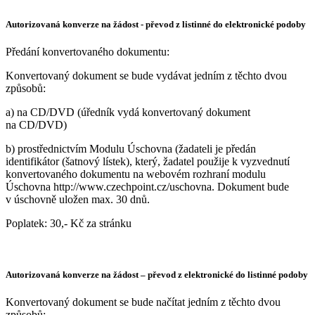
Autorizovaná konverze na žádost - převod z listinné do elektronické podoby
Předání konvertovaného dokumentu:
Konvertovaný dokument se bude vydávat jedním z těchto dvou
způsobů:
a) na CD/DVD (úředník vydá konvertovaný dokument
na CD/DVD)
b) prostřednictvím Modulu Úschovna (žadateli je předán
identifikátor (šatnový lístek), který, žadatel použije k vyzvednutí
konvertovaného dokumentu na webovém rozhraní modulu
Úschovna http://www.czechpoint.cz/uschovna. Dokument bude
v úschovně uložen max. 30 dnů.
Poplatek: 30,- Kč za stránku
Autorizovaná konverze na žádost – převod z elektronické do listinné podoby
Konvertovaný dokument se bude načítat jedním z těchto dvou
způsobů: