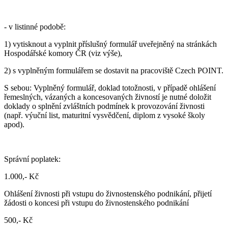
- v listinné podobě:
1) vytisknout a vyplnit příslušný formulář uveřejněný na stránkách
Hospodářské komory ČR (viz výše),
2) s vyplněným formulářem se dostavit na pracoviště Czech POINT.
S sebou: Vyplněný formulář, doklad totožnosti, v případě ohlášení
řemeslných, vázaných a koncesovaných živností je nutné doložit
doklady o splnění zvláštních podmínek k provozování živnosti
(např. výuční list, maturitní vysvědčení, diplom z vysoké školy
apod).
Správní poplatek:
1.000,- Kč
Ohlášení živnosti při vstupu do živnostenského podnikání, přijetí
žádosti o koncesi při vstupu do živnostenského podnikání
500,- Kč