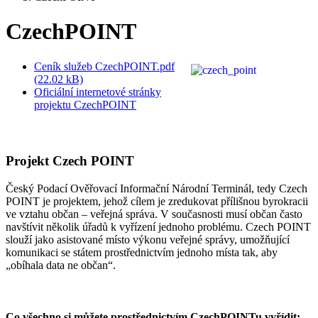
CzechPOINT
Ceník služeb CzechPOINT.pdf
(22.02 kB)
Oficiální internetové stránky
projektu CzechPOINT
Projekt Czech POINT
Český Podací Ověřovací Informační Národní Terminál, tedy Czech
POINT je projektem, jehož cílem je zredukovat přílišnou byrokracii
ve vztahu občan – veřejná správa. V současnosti musí občan často
navštívit několik úřadů k vyřízení jednoho problému. Czech POINT
slouží jako asistované místo výkonu veřejné správy, umožňující
komunikaci se státem prostřednictvím jednoho místa tak, aby
„obíhala data ne občan“.
Co všechno si můžete prostřednictvím CzechPOINTu vyřídit: