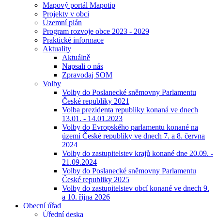
Mapový portál Mapotip
Projekty v obci
Územní plán
Program rozvoje obce 2023 - 2029
Praktické informace
Aktuality
Aktuálně
Napsali o nás
Zpravodaj SOM
Volby
Volby do Poslanecké sněmovny Parlamentu
České republiky 2021
Volba prezidenta republiky konaná ve dnech
13.01. - 14.01.2023
Volby do Evropského parlamentu konané na
území České republiky ve dnech 7. a 8. června
2024
Volby do zastupitelstev krajů konané dne 20.09. -
21.09.2024
Volby do Poslanecké sněmovny Parlamentu
České republiky 2025
Volby do zastupitelstev obcí konané ve dnech 9.
a 10. října 2026
Obecní úřad
Úřední deska