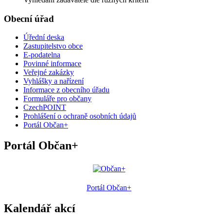
Obecní úřad
Úřední deska
Zastupitelstvo obce
E-podatelna
Povinné informace
Veřejné zakázky
Vyhlášky a nařízení
Informace z obecního úřadu
Formuláře pro občany
CzechPOINT
Prohlášení o ochraně osobních údajů
Portál Občan+
Portál Občan+
Portál Občan+
Kalendář akcí