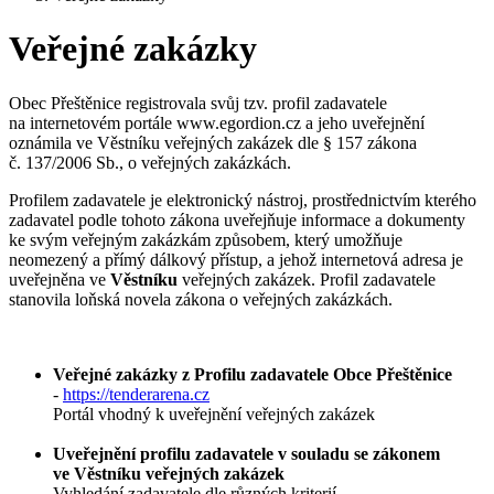
Veřejné zakázky
Obec Přeštěnice registrovala svůj tzv. profil zadavatele
na internetovém portále www.egordion.cz a jeho uveřejnění
oznámila ve Věstníku veřejných zakázek dle § 157 zákona
č. 137/2006 Sb., o veřejných zakázkách.
Profilem zadavatele je elektronický nástroj, prostřednictvím kterého
zadavatel podle tohoto zákona uveřejňuje informace a dokumenty
ke svým veřejným zakázkám způsobem, který umožňuje
neomezený a přímý dálkový přístup, a jehož internetová adresa je
uveřejněna ve
Věstníku
veřejných zakázek. Profil zadavatele
stanovila loňská novela zákona o veřejných zakázkách.
Veřejné zakázky z Profilu zadavatele Obce Přeštěnice
-
https://tenderarena.cz
Portál vhodný k uveřejnění veřejných zakázek
Uveřejnění profilu zadavatele v souladu se zákonem
ve Věstníku veřejných zakázek
Vyhledání zadavatele dle různých kriterií