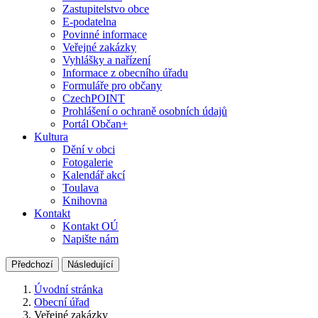
Zastupitelstvo obce
E-podatelna
Povinné informace
Veřejné zakázky
Vyhlášky a nařízení
Informace z obecního úřadu
Formuláře pro občany
CzechPOINT
Prohlášení o ochraně osobních údajů
Portál Občan+
Kultura
Dění v obci
Fotogalerie
Kalendář akcí
Toulava
Knihovna
Kontakt
Kontakt OÚ
Napište nám
Předchozí
Následující
Úvodní stránka
Obecní úřad
Veřejné zakázky