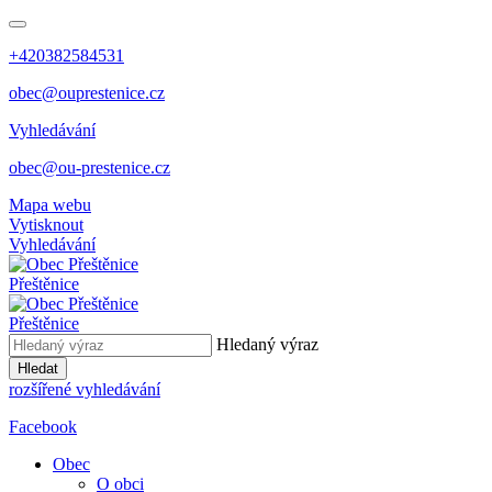
+420382584531
obec@ouprestenice.cz
Vyhledávání
obec@ou-prestenice.cz
Mapa webu
Vytisknout
Vyhledávání
Přeštěnice
Přeštěnice
Hledaný výraz
Hledat
rozšířené vyhledávání
Facebook
Obec
O obci