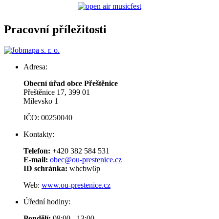
Pracovní příležitosti
Adresa:
Obecní úřad obce Přeštěnice
Přeštěnice 17, 399 01
Milevsko 1
IČO: 00250040
Kontakty:
Telefon:
+420 382 584 531
E-mail:
obec@ou-prestenice.cz
ID schránka:
whcbw6p
Web:
www.ou-prestenice.cz
Úřední hodiny:
Pondělí:
08:00 - 13:00