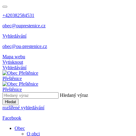
+420382584531
obec@ouprestenice.cz
Vyhledávání
obec@ou-prestenice.cz
Mapa webu
Vytisknout
Vyhledávání
Přeštěnice
Přeštěnice
Hledaný výraz
Hledat
rozšířené vyhledávání
Facebook
Obec
O obci