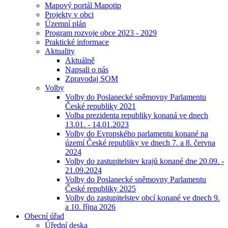
Mapový portál Mapotip
Projekty v obci
Územní plán
Program rozvoje obce 2023 - 2029
Praktické informace
Aktuality
Aktuálně
Napsali o nás
Zpravodaj SOM
Volby
Volby do Poslanecké sněmovny Parlamentu
České republiky 2021
Volba prezidenta republiky konaná ve dnech
13.01. - 14.01.2023
Volby do Evropského parlamentu konané na
území České republiky ve dnech 7. a 8. června
2024
Volby do zastupitelstev krajů konané dne 20.09. -
21.09.2024
Volby do Poslanecké sněmovny Parlamentu
České republiky 2025
Volby do zastupitelstev obcí konané ve dnech 9.
a 10. října 2026
Obecní úřad
Úřední deska