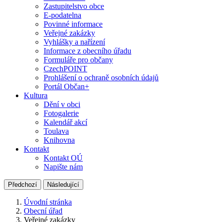
Zastupitelstvo obce
E-podatelna
Povinné informace
Veřejné zakázky
Vyhlášky a nařízení
Informace z obecního úřadu
Formuláře pro občany
CzechPOINT
Prohlášení o ochraně osobních údajů
Portál Občan+
Kultura
Dění v obci
Fotogalerie
Kalendář akcí
Toulava
Knihovna
Kontakt
Kontakt OÚ
Napište nám
Předchozí
Následující
Úvodní stránka
Obecní úřad
Veřejné zakázky