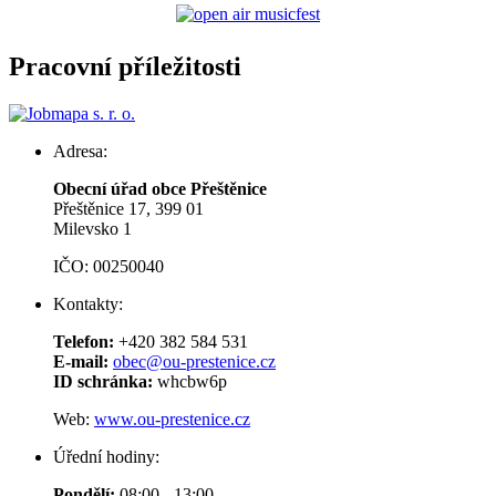
Pracovní příležitosti
Adresa:
Obecní úřad obce Přeštěnice
Přeštěnice 17, 399 01
Milevsko 1
IČO: 00250040
Kontakty:
Telefon:
+420 382 584 531
E-mail:
obec@ou-prestenice.cz
ID schránka:
whcbw6p
Web:
www.ou-prestenice.cz
Úřední hodiny:
Pondělí:
08:00 - 13:00