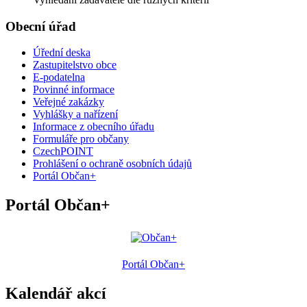
Obecní úřad
Úřední deska
Zastupitelstvo obce
E-podatelna
Povinné informace
Veřejné zakázky
Vyhlášky a nařízení
Informace z obecního úřadu
Formuláře pro občany
CzechPOINT
Prohlášení o ochraně osobních údajů
Portál Občan+
Portál Občan+
Portál Občan+
Kalendář akcí