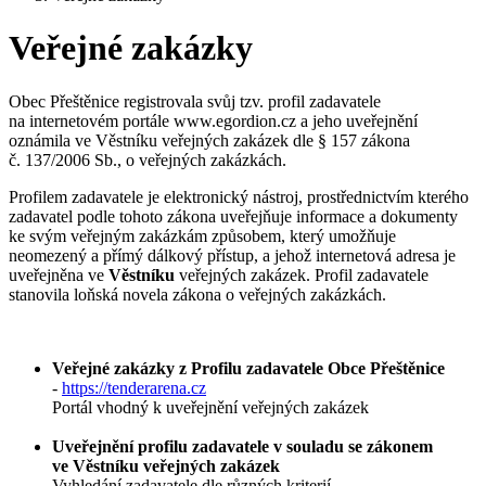
Veřejné zakázky
Obec Přeštěnice registrovala svůj tzv. profil zadavatele
na internetovém portále www.egordion.cz a jeho uveřejnění
oznámila ve Věstníku veřejných zakázek dle § 157 zákona
č. 137/2006 Sb., o veřejných zakázkách.
Profilem zadavatele je elektronický nástroj, prostřednictvím kterého
zadavatel podle tohoto zákona uveřejňuje informace a dokumenty
ke svým veřejným zakázkám způsobem, který umožňuje
neomezený a přímý dálkový přístup, a jehož internetová adresa je
uveřejněna ve
Věstníku
veřejných zakázek. Profil zadavatele
stanovila loňská novela zákona o veřejných zakázkách.
Veřejné zakázky z Profilu zadavatele Obce Přeštěnice
-
https://tenderarena.cz
Portál vhodný k uveřejnění veřejných zakázek
Uveřejnění profilu zadavatele v souladu se zákonem
ve Věstníku veřejných zakázek
Vyhledání zadavatele dle různých kriterií