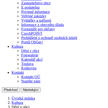
Zastupitelstvo obce
E-podatelna
Povinné informace
Veřejné zakázky
Vyhlášky a nařízení
Informace z obecního úřadu
Formuláře pro občany
CzechPOINT
Prohlášení o ochraně osobních údajů
Portál Občan+
Kultura
Dění v obci
Fotogalerie
Kalendář akcí
Toulava
Knihovna
Kontakt
Kontakt OÚ
Napište nám
Předchozí
Následující
Úvodní stránka
Kultura
Dění v obci