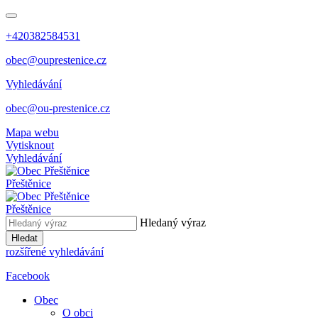
+420382584531
obec@ouprestenice.cz
Vyhledávání
obec@ou-prestenice.cz
Mapa webu
Vytisknout
Vyhledávání
Přeštěnice
Přeštěnice
Hledaný výraz
Hledat
rozšířené vyhledávání
Facebook
Obec
O obci