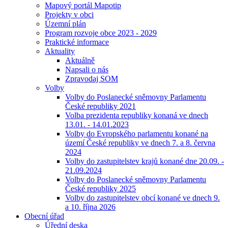
Mapový portál Mapotip
Projekty v obci
Územní plán
Program rozvoje obce 2023 - 2029
Praktické informace
Aktuality
Aktuálně
Napsali o nás
Zpravodaj SOM
Volby
Volby do Poslanecké sněmovny Parlamentu
České republiky 2021
Volba prezidenta republiky konaná ve dnech
13.01. - 14.01.2023
Volby do Evropského parlamentu konané na
území České republiky ve dnech 7. a 8. června
2024
Volby do zastupitelstev krajů konané dne 20.09. -
21.09.2024
Volby do Poslanecké sněmovny Parlamentu
České republiky 2025
Volby do zastupitelstev obcí konané ve dnech 9.
a 10. října 2026
Obecní úřad
Úřední deska