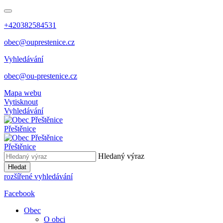
+420382584531
obec@ouprestenice.cz
Vyhledávání
obec@ou-prestenice.cz
Mapa webu
Vytisknout
Vyhledávání
Přeštěnice
Přeštěnice
Hledaný výraz
Hledat
rozšířené vyhledávání
Facebook
Obec
O obci