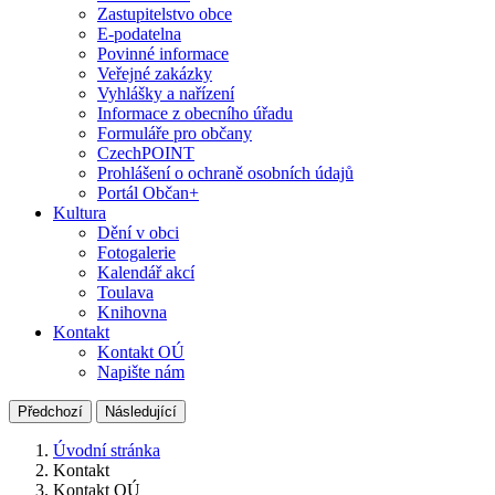
Zastupitelstvo obce
E-podatelna
Povinné informace
Veřejné zakázky
Vyhlášky a nařízení
Informace z obecního úřadu
Formuláře pro občany
CzechPOINT
Prohlášení o ochraně osobních údajů
Portál Občan+
Kultura
Dění v obci
Fotogalerie
Kalendář akcí
Toulava
Knihovna
Kontakt
Kontakt OÚ
Napište nám
Předchozí
Následující
Úvodní stránka
Kontakt
Kontakt OÚ