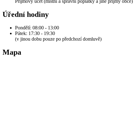
Příjmový účet (místní a správní poplatky a jiné příjmy obce)
Úřední hodiny
Pondělí: 08:00 - 13:00
Pátek: 17:30 - 19:30
(v jinou dobu pouze po předchozí domluvě)
Mapa